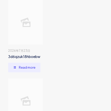
2026年7月23日
3d6qzuk18hboebw
Read more