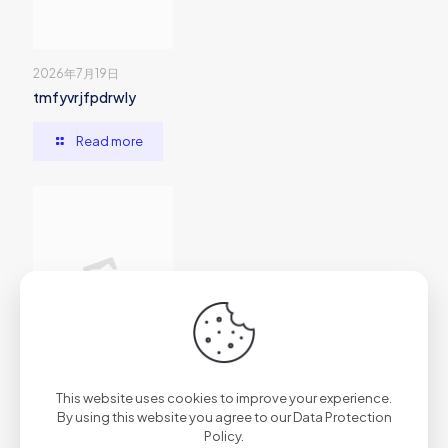
2026年7月19日
tmfyvrjfpdrwly
Read more
2026年7月1日
This website uses cookies to improve your experience.
vs7f1trydazu6s4ftr
By using this website you agree to our
Data Protection
Policy
.