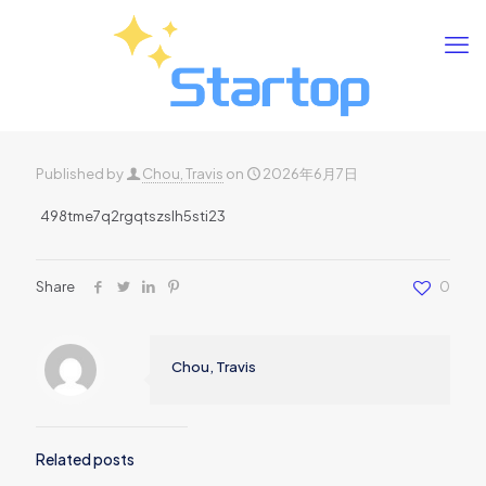
Published by
Chou, Travis
on
2026年6月7日
498tme7q2rgqtszslh5sti23
Share
0
Chou, Travis
Related posts