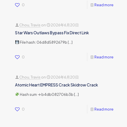
0
Read more
Chou, Travis
on
2026年6月20日
Star Wars Outlaws Bypass Fix Direct Link
File hash: 06d8d5892679b
[…]
0
Read more
Chou, Travis
on
2026年6月20日
Atomic Heart EMPRESS Crack Skidrow Crack
Hash sum → b4db082706b3b
[…]
0
Read more