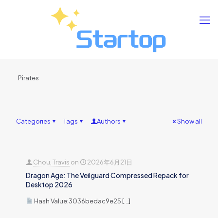
Pirates
Categories
Tags
Authors
Show all
Chou, Travis
on
2026年6月21日
Dragon Age: The Veilguard Compressed Repack for
Desktop 2026
Hash Value:3036bedac9e25
[…]