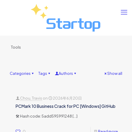
Tools
Categories
Tags
Authors
Show all
Chou, Travis
on
2026年6月20日
PCMark 10 Business Crack for PC [Windows] GitHub
🛠 Hash code: 5add595991248
[…]
0
Read more